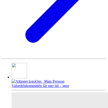
Om
Mats Persson
Valsedelskommittén får mer tid – igen