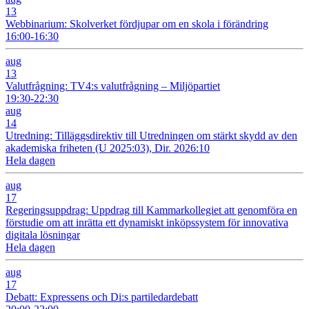
13
Webbinarium: Skolverket fördjupar om en skola i förändring
16:00-16:30
aug
13
Valutfrågning: TV4:s valutfrågning – Miljöpartiet
19:30-22:30
aug
14
Utredning: Tilläggsdirektiv till Utredningen om stärkt skydd av den
akademiska friheten (U 2025:03), Dir. 2026:10
Hela dagen
aug
17
Regeringsuppdrag: Uppdrag till Kammarkollegiet att genomföra en
förstudie om att inrätta ett dynamiskt inköpssystem för innovativa
digitala lösningar
Hela dagen
aug
17
Debatt: Expressens och Di:s partiledardebatt