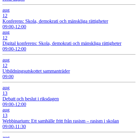
aug
12
Konferens: Skola, demokrati och mänskliga rättigheter
09:00-12:00
aug
12
Digital konferens: Skola, demokrati och mänskliga rättigheter
09:00-12:00
aug
12
Utbildningsutskottet sammanträder
09:00
aug
13
Debatt och beslut i riksdagen
09:00-12:00
aug
13
Webbinarium: Ett samhälle fritt från rasism – rasism i skolan
09:00-11:30
aug