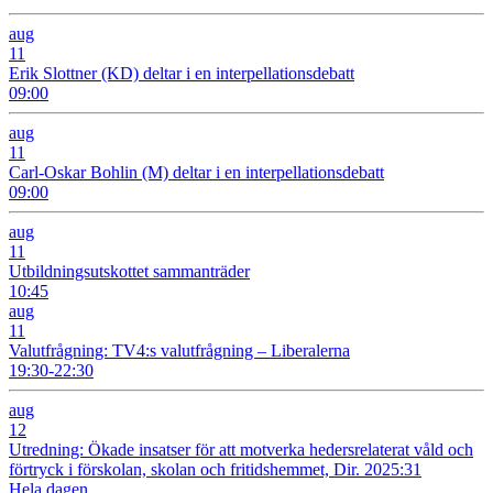
aug
11
Erik Slottner (KD) deltar i en interpellationsdebatt
09:00
aug
11
Carl-Oskar Bohlin (M) deltar i en interpellationsdebatt
09:00
aug
11
Utbildningsutskottet sammanträder
10:45
aug
11
Valutfrågning: TV4:s valutfrågning – Liberalerna
19:30-22:30
aug
12
Utredning: Ökade insatser för att motverka hedersrelaterat våld och
förtryck i förskolan, skolan och fritidshemmet, Dir. 2025:31
Hela dagen