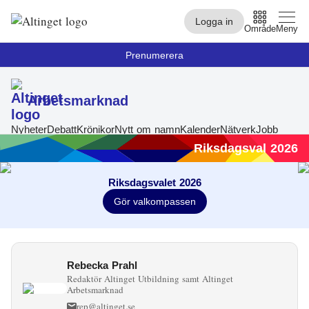
Logga in
Område
Meny
Prenumerera
Arbetsmarknad
Arbetsmarknad
Bo och Bygg
Nyheter
Debatt
Krönikor
Nytt om namn
Kalender
Nätverk
Jobb
Riksdagsval 2026
Civilsamhälle
Riksdagsvalet 2026
EU
Gör valkompassen
Försvar och Beredskap
Infrastruktur
Rebecka Prahl
Miljö och Energi
Redaktör Altinget Utbildning samt Altinget
Arbetsmarknad
Omsorg
rep@altinget.se