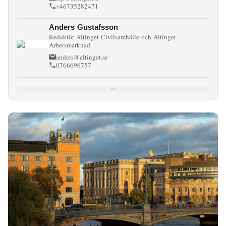
+46735282471
Rikspolitik
Anders Gustafsson
Redaktör Altinget Civilsamhälle och Altinget
Utbildning
Arbetsmarknad
anders@altinget.se
Vård och Hälsa
0766696757