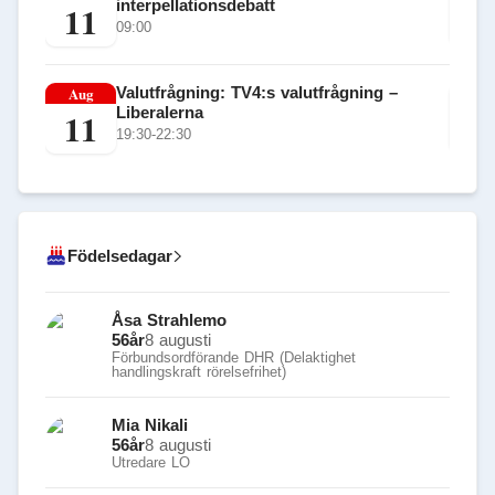
interpellationsdebatt
11
1
09:00
Aug
Valutfrågning: TV4:s valutfrågning –
Au
Liberalerna
11
1
19:30-22:30
Födelsedagar
Åsa Strahlemo
56
år
8 augusti
Förbundsordförande DHR (Delaktighet
handlingskraft rörelsefrihet)
Mia Nikali
56
år
8 augusti
Utredare LO