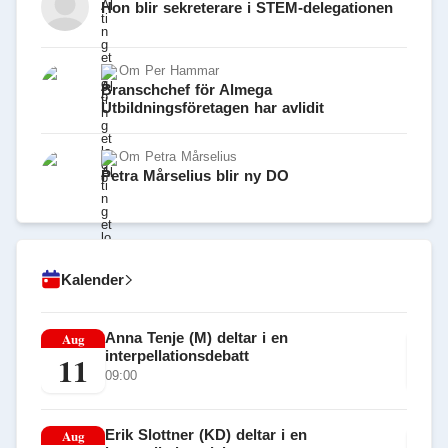
Hon blir sekreterare i STEM-delegationen
Om
Per Hammar
Branschchef för Almega
Utbildningsföretagen har avlidit
Om
Petra Mårselius
Petra Mårselius blir ny DO
Kalender
Aug
Anna Tenje (M) deltar i en
Au
interpellationsdebatt
11
1
09:00
Aug
Erik Slottner (KD) deltar i en
Au