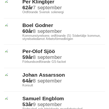
Per Klingbjer
62
år
7 september
Ordförande Svensk solenergi
Boel Godner
60
år
8 september
Kommunstyrelsens ordförande (S) Södertälje kommun,
styrelseledamot Arbetsförmedlingen
Per-Olof Sjöö
59
år
8 september
Förbundsordförande GS-facket
Johan Assarsson
64
år
8 september
Konsult
Samuel Engblom
53
år
9 september
Stabschef och biträdande myndighetschef