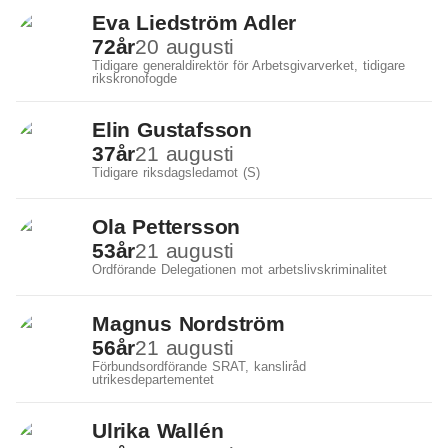
Eva Liedström Adler
72
år
20 augusti
Tidigare generaldirektör för Arbetsgivarverket, tidigare
rikskronofogde
Elin Gustafsson
37
år
21 augusti
Tidigare riksdagsledamot (S)
Ola Pettersson
53
år
21 augusti
Ordförande Delegationen mot arbetslivskriminalitet
Magnus Nordström
56
år
21 augusti
Förbundsordförande SRAT, kansliråd
utrikesdepartementet
Ulrika Wallén