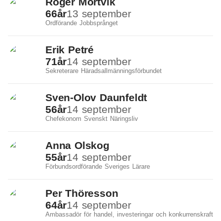
Roger Mörtvik
66
år
13 september
Ordförande Jobbsprånget
Erik Petré
71
år
14 september
Sekreterare Häradsallmänningsförbundet
Sven-Olov Daunfeldt
56
år
14 september
Chefekonom Svenskt Näringsliv
Anna Olskog
55
år
14 september
Förbundsordförande Sveriges Lärare
Per Thöresson
64
år
14 september
Ambassadör för handel, investeringar och konkurrenskraft