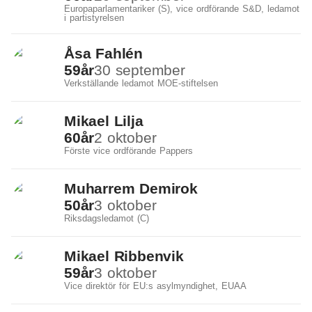
Europaparlamentariker (S), vice ordförande S&D, ledamot
i partistyrelsen
Åsa Fahlén
59
år
30 september
Verkställande ledamot MOE-stiftelsen
Mikael Lilja
60
år
2 oktober
Förste vice ordförande Pappers
Muharrem Demirok
50
år
3 oktober
Riksdagsledamot (C)
Mikael Ribbenvik
59
år
3 oktober
Vice direktör för EU:s asylmyndighet, EUAA