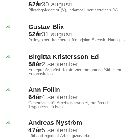
52
år
30 augusti
Riksdagsledamot (V), ledamot i partistyrelsen (V)
Gustav Blix
52
år
31 augusti
Policyexpert kompetensförsörjning Svenskt Näringsliv
Birgitta Kristersson Ed
58
år
2 september
Entreprenör, präst, förste vice ordförande Stiftelsen
Europaskolan
Ann Follin
64
år
4 september
Generaldirektör Arbetsgivarverket, ordförande
Trygghetsstiftelsen
Andreas Nyström
47
år
5 september
Förhandlingschef Arbetsgivarverket