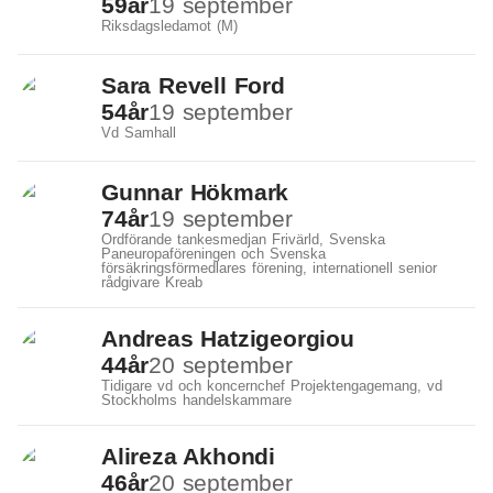
59
år
19 september
Riksdagsledamot (M)
Sara Revell Ford
54
år
19 september
Vd Samhall
Gunnar Hökmark
74
år
19 september
Ordförande tankesmedjan Frivärld, Svenska
Paneuropaföreningen och Svenska
försäkringsförmedlares förening, internationell senior
rådgivare Kreab
Andreas Hatzigeorgiou
44
år
20 september
Tidigare vd och koncernchef Projektengagemang, vd
Stockholms handelskammare
Alireza Akhondi
46
år
20 september