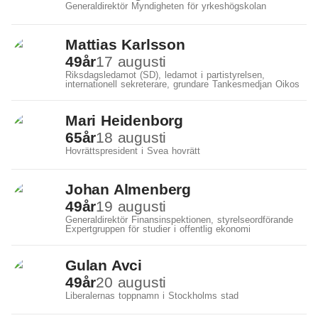
Generaldirektör Myndigheten för yrkeshögskolan
Mattias Karlsson
49
år
17 augusti
Riksdagsledamot (SD), ledamot i partistyrelsen,
internationell sekreterare, grundare Tankesmedjan Oikos
Mari Heidenborg
65
år
18 augusti
Hovrättspresident i Svea hovrätt
Johan Almenberg
49
år
19 augusti
Generaldirektör Finansinspektionen, styrelseordförande
Expertgruppen för studier i offentlig ekonomi
Gulan Avci
49
år
20 augusti
Liberalernas toppnamn i Stockholms stad