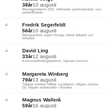
38
år
10 augusti
Rikspolitik
Riksdagsledamot (SD), ordförande justitieutskottet, vice
partiordförande
Utbildning
Fredrik Segerfeldt
Vård och Hälsa
56
år
10 augusti
Näringspolitisk expert Almega, liberal debattör och
författare
David Ling
33
år
12 augusti
Kommunfullmäktigeledamot, Uppsala kommun
Margareta Winberg
79
år
13 augusti
Tidigare utredare Hållbar socialtjänst, tidigare minister
(S), tidigare ambassadör i Brasilien
Magnus Wallerå
59
år
16 augusti