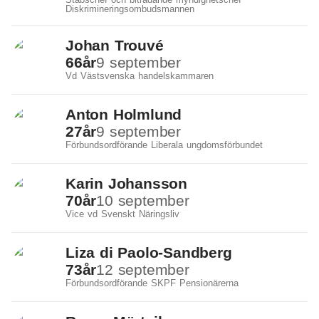
Diskrimineringsombudsmannen
Johan Trouvé
66
år
9 september
Vd Västsvenska handelskammaren
Anton Holmlund
27
år
9 september
Förbundsordförande Liberala ungdomsförbundet
Karin Johansson
70
år
10 september
Vice vd Svenskt Näringsliv
Liza di Paolo-Sandberg
73
år
12 september
Förbundsordförande SKPF Pensionärerna