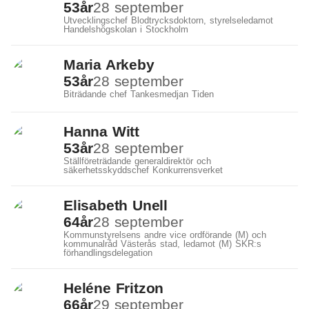
53
år
28 september
Utvecklingschef Blodtrycksdoktorn, styrelseledamot
Handelshögskolan i Stockholm
Maria Arkeby
53
år
28 september
Biträdande chef Tankesmedjan Tiden
Hanna Witt
53
år
28 september
Ställföreträdande generaldirektör och
säkerhetsskyddschef Konkurrensverket
Elisabeth Unell
64
år
28 september
Kommunstyrelsens andre vice ordförande (M) och
kommunalråd Västerås stad, ledamot (M) SKR:s
förhandlingsdelegation
Heléne Fritzon
66
år
29 september