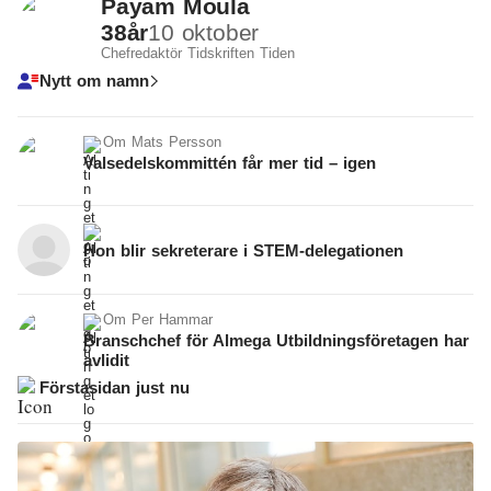
Payam Moula
38
år
10 oktober
Chefredaktör Tidskriften Tiden
Nytt om namn
Om
Mats Persson
Valsedelskommittén får mer tid – igen
Hon blir sekreterare i STEM-delegationen
Om
Per Hammar
Branschchef för Almega Utbildningsföretagen har
avlidit
Förstasidan just nu