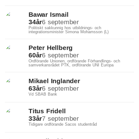
Bawar Ismail
34
år
6 september
Politiskt sakkunnig hos utbildnings- och
integrationsminister Simona Mohamsson (L)
Peter Hellberg
60
år
6 september
Ordförande Unionen, ordförande Förhandlings- och
samverkansrådet PTK, ordförande UNI Europa
Mikael Inglander
63
år
6 september
Vd SBAB Bank
Titus Fridell
33
år
7 september
Tidigare ordförande Sacos studentråd