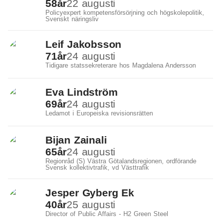
58
år
22 augusti
Policyexpert kompetensförsörjning och högskolepolitik,
Svenskt näringsliv
Leif Jakobsson
71
år
24 augusti
Tidigare statssekreterare hos Magdalena Andersson
Eva Lindström
69
år
24 augusti
Ledamot i Europeiska revisionsrätten
Bijan Zainali
65
år
24 augusti
Regionråd (S) Västra Götalandsregionen, ordförande
Svensk kollektivtrafik, vd Västtrafik
Jesper Gyberg Ek
40
år
25 augusti
Director of Public Affairs - H2 Green Steel