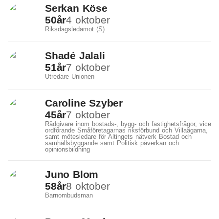
Serkan Köse
50
år
4 oktober
Riksdagsledamot (S)
Shadé Jalali
51
år
7 oktober
Utredare Unionen
Caroline Szyber
45
år
7 oktober
Rådgivare inom bostads-, bygg- och fastighetsfrågor, vice
ordförande Småföretagarnas riksförbund och Villaägarna,
samt mötesledare för Altingets nätverk Bostad och
samhällsbyggande samt Politisk påverkan och
opinionsbildning
Juno Blom
58
år
8 oktober
Barnombudsman