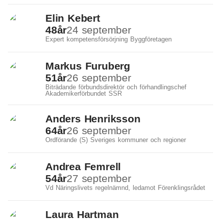
Elin Kebert
48
år
24 september
Expert kompetensförsörjning Byggföretagen
Markus Furuberg
51
år
26 september
Biträdande förbundsdirektör och förhandlingschef
Akademikerförbundet SSR
Anders Henriksson
64
år
26 september
Ordförande (S) Sveriges kommuner och regioner
Andrea Femrell
54
år
27 september
Vd Näringslivets regelnämnd, ledamot Förenklingsrådet
Laura Hartman