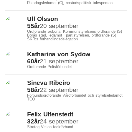
Riksdagsledamot (C), bostadspolitisk talesperson
Ulf Olsson
55
år
20 september
Ordförande Sobona, Kommunstyrelsens ordförande (S)
Borås stad, ledamot i partistyrelsen, ordförande (S)
SKR:s förhandlingsdelegation
Katharina von Sydow
60
år
21 september
Ordförande Polisförbundet
Sineva Ribeiro
58
år
22 september
Förbundsordförande Vårdförbundet och styrelseledamot
TCO
Felix Ulfenstedt
32
år
24 september
Strateg Vision fackförbund