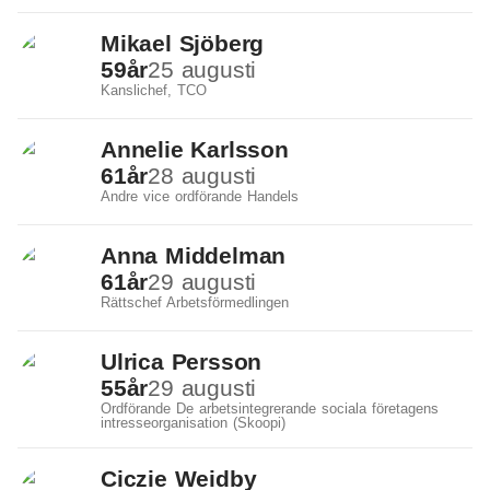
Mikael Sjöberg
59
år
25 augusti
Kanslichef, TCO
Annelie Karlsson
61
år
28 augusti
Andre vice ordförande Handels
Anna Middelman
61
år
29 augusti
Rättschef Arbetsförmedlingen
Ulrica Persson
55
år
29 augusti
Ordförande De arbetsintegrerande sociala företagens
intresseorganisation (Skoopi)
Ciczie Weidby