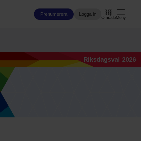
Prenumerera
Logga in
Område
Meny
Arbetsmarknad
Riksdagsval 2026
Bo och Bygg
Civilsamhälle
EU
Försvar och Beredskap
Infrastruktur
Miljö och Energi