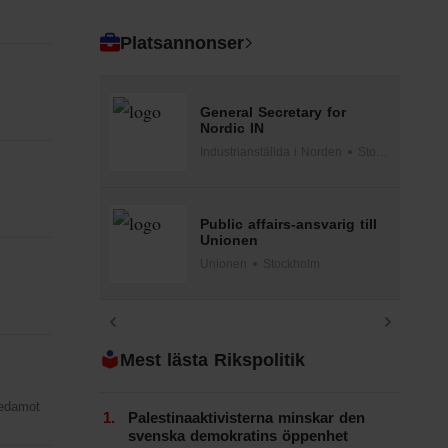
Omsorg
Platsannonser
Rikspolitik
Utbildning
General Secretary for
Nordic IN
Vård och Hälsa
Industrianställda i Norden
Stockholm
Public affairs-ansvarig till
Unionen
Unionen
Stockholm
Mest lästa Rikspolitik
ledamot
Palestinaaktivisterna minskar den
svenska demokratins öppenhet