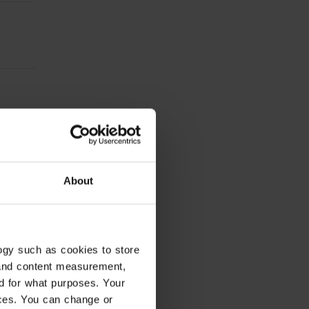
About
ogy such as cookies to store
 and content measurement,
d for what purposes. Your
ices. You can change or