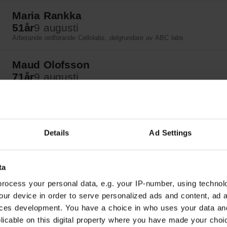
Maria Rankka
51
år
9 augusti
Arbetande ordförande Cellolabs, delgrundare av ABC labs
Maud Olofsson
71
år
9 augusti
Ordförande Sven Tyréns stiftelse
Nils Seye Larsen
46
år
9 augusti
Details
Ad Settings
Riksdagsledamot (MP), socialpolitisk talesperson och talesperson för
funktionsrätt
ta
Helena Bouveng
64
år
9 augusti
rocess your personal data, e.g. your IP-number, using technol
Riksdagsledamot (M), ledamot i skatteutskottet
our device in order to serve personalized ads and content, ad
ces development. You have a choice in who uses your data an
Aphram Melki
plicable on this digital property where you have made your cho