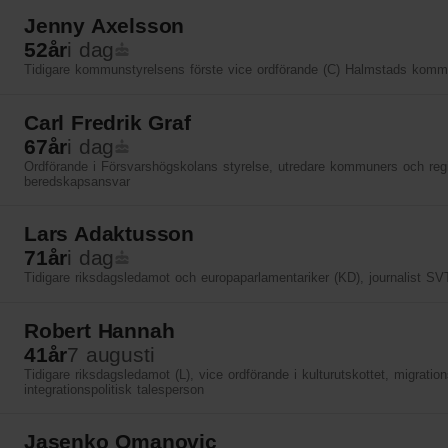
Jenny Axelsson
52
år
i dag
Tidigare kommunstyrelsens förste vice ordförande (C) Halmstads kom
Carl Fredrik Graf
67
år
i dag
Ordförande i Försvarshögskolans styrelse, utredare kommuners och reg
beredskapsansvar
Lars Adaktusson
71
år
i dag
Tidigare riksdagsledamot och europaparlamentariker (KD), journalist SV
Robert Hannah
41
år
7 augusti
Tidigare riksdagsledamot (L), vice ordförande i kulturutskottet, migratio
integrationspolitisk talesperson
Jasenko Omanovic