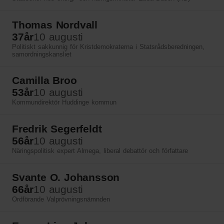
Thomas Nordvall
37
år
10 augusti
Politiskt sakkunnig för Kristdemokraterna i Statsrådsberedningen,
samordningskansliet
Camilla Broo
53
år
10 augusti
Kommundirektör Huddinge kommun
Fredrik Segerfeldt
56
år
10 augusti
Näringspolitisk expert Almega, liberal debattör och författare
Svante O. Johansson
66
år
10 augusti
Ordförande Valprövningsnämnden