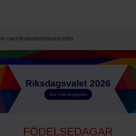
 om namn
Kalender
Nätverk
Jobb
Riksdagsvalet 2026
Gör valkompassen
FÖDELSEDAGAR