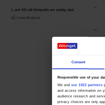
L och KD vill förhandla om statlig vård
Linda Berglund
Consent
Responsible use of your da
We and
our 1022 partners
p
and access information on y
audience research and servi
privacy choices are only ap