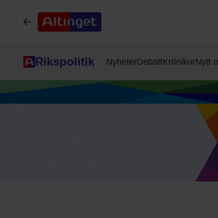
Rikspolitik
Nyheter
Debatt
Krönikor
Nytt