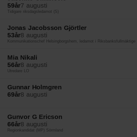
59
år
7 augusti
Tidigare riksdagsledamot (S)
Jonas Jacobsson Gjörtler
53
år
8 augusti
Kommunikationschef Helsingborgshem, ledamot i Riksbanksfullmäktige
Mia Nikali
56
år
8 augusti
Utredare LO
Gunnar Holmgren
69
år
8 augusti
Gunvor G Ericson
66
år
8 augusti
Regionkandidat (MP) Sörmland