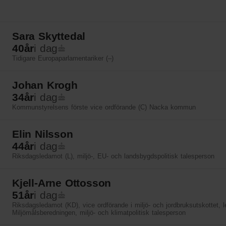
Sara Skyttedal
40
år
i dag
Tidigare Europaparlamentariker (–)
Johan Krogh
34
år
i dag
Kommunstyrelsens förste vice ordförande (C) Nacka kommun
Elin Nilsson
44
år
i dag
Riksdagsledamot (L), miljö-, EU- och landsbygdspolitisk talesperson
Kjell-Arne Ottosson
51
år
i dag
Riksdagsledamot (KD), vice ordförande i miljö- och jordbruksutskottet, 
Miljömålsberedningen, miljö- och klimatpolitisk talesperson