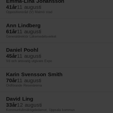
Emma-Lina Johansson
41
år
11 augusti
Oppositionsråd (V) Malmö stad
Ann Lindberg
61
år
11 augusti
Generaldirektör Läkemedelsverket
Daniel Poohl
45
år
11 augusti
Vd och ansvarig utgivare Expo
Karin Svensson Smith
70
år
11 augusti
Ordförande Resenärerna
David Ling
33
år
12 augusti
Kommunfullmäktigeledamot, Uppsala kommun