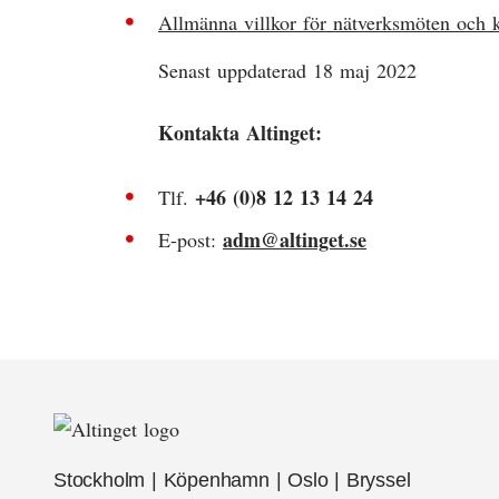
Allmänna villkor för nätverksmöten och k
Senast uppdaterad 18 maj 2022
Kontakta Altinget:
+46 (0)8 12 13 14 24
Tlf.
adm@altinget.se
E-post:
Stockholm | Köpenhamn | Oslo | Bryssel