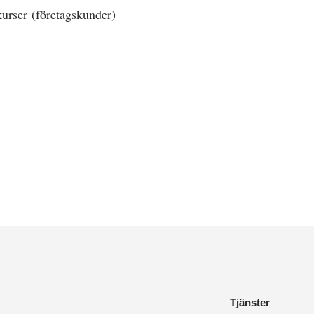
urser (företagskunder)
Tjänster