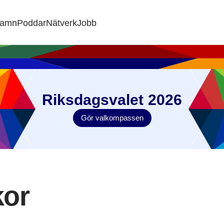
namn
Poddar
Nätverk
Jobb
Riksdagsvalet 2026
Gör valkompassen
kor