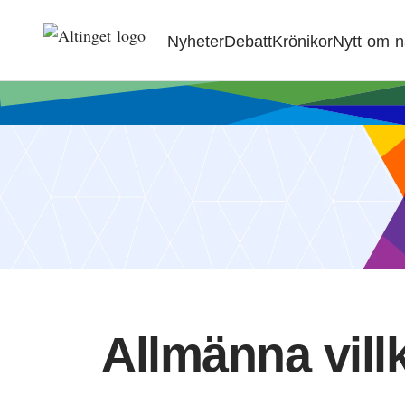
Nyheter
Debatt
Krönikor
Nytt om 
Allmänna vill