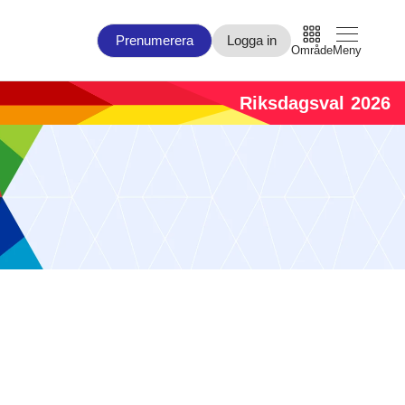
Prenumerera
Logga in
Område
Meny
Riksdagsval 2026
Arbetsmarknad
Bo och Bygg
Civilsamhälle
EU
Försvar och Beredskap
Infrastruktur
Miljö och Energi