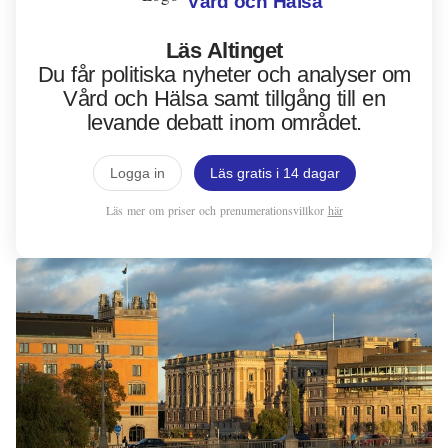
Vård och Hälsa
Rikspolitik
Läs Altinget
Du får politiska nyheter och analyser om
Utbildning
Vård och Hälsa samt tillgång till en
Vård och Hälsa
levande debatt inom området.
Logga in
Läs gratis i 14 dagar
Läs mer om priser och prenumerationsvillkor
här