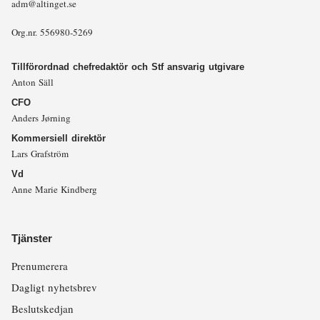
adm@altinget.se
Org.nr. 556980-5269
Tillförordnad chefredaktör och Stf ansvarig utgivare
Anton Säll
CFO
Anders Jørning
Kommersiell direktör
Lars Grafström
Vd
Anne Marie Kindberg
Tjänster
Prenumerera
Dagligt nyhetsbrev
Beslutskedjan